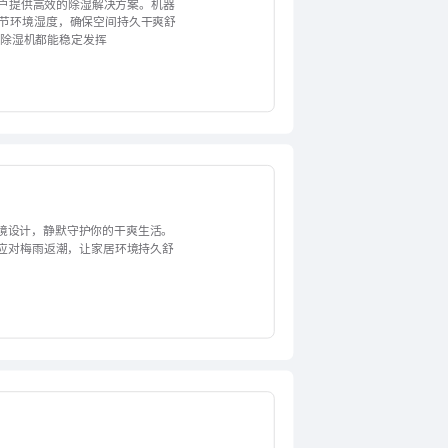
用户提供高效的除湿解决方案。机器
调节环境湿度，确保空间持久干爽舒
列除湿机都能稳定发挥
境设计，静默守护你的干爽生活。
轻松应对梅雨返潮，让家居环境持久舒