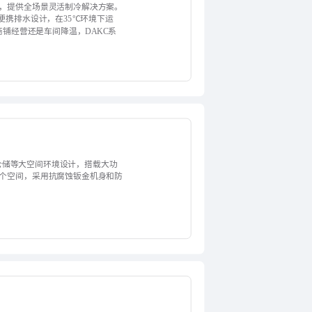
间需求，提供全场景灵活制冷解决方案。
便携排水设计，在35℃环境下运
商铺经营还是车间降温，DAKC系
房、仓储等大空间环境设计，搭载大功
整个空间，采用抗腐蚀钣金机身和防