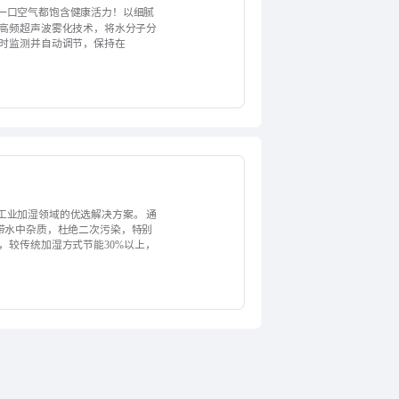
一口空气都饱含健康活力！以细腻
用高频超声波雾化技术，将水分子分
实时监测并自动调节，保持在
工业加湿领域的优选解决方案。 通
带水中杂质，杜绝二次污染，特别
，较传统加湿方式节能30%以上，