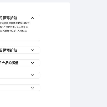
间保驾护航
仓库等环境都需要有特定的相对
进行严格的控制。多乐信工业
制方面所投入的 人力和成
场保驾护航
载火箭从中国文昌航天发射场发
制要求很高，如本次案例中总
子产品的质量
分严苛，需要把环境 控制在
，并确保通讯系统、控制系统等
够快速均匀加湿，保证车间内的
信除湿机为国家航天事业的作
度过低所带来的损失，防止金
的质量和性能不会因 为湿度
构居多，加工设备很多，发热
多乐信工业冷气机，大制冷量，
安装，可移动 使用，针对性降
更高温度可达40℃，高温闷热
高效压缩机制冷，快速降低环
提供舒适环境。 灵活移动设
，节能省电，持久稳定运行。