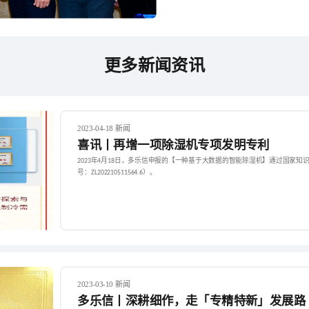
更多新闻资讯
2023-04-18 新闻
喜讯丨再增一项除湿机专项发明专利
年
月
日，多乐信申报的【一种基于大数据的智能除湿机】通过国家知
2023
4
18
号：
）。
ZL202210511564.6
2023-03-10 新闻
多乐信丨深耕细作，走「专精特新」发展路