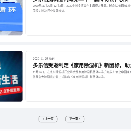
年
月
日
月
日，
中国冷博会在上海盛大开启。展会以“创新成果
2020
11
30
-12
2
2020
同探讨制冷行业发展趋势。
2020-11-26 新闻
多乐信受邀制定《家用除湿机》新团标，助
月
日，在京东除湿机行业峰会暨家用除湿机团体标准升级发布会上中国家
11
26
信及各大除湿机企业正式推出《家用除湿机》新团体标准。
< 上一页
下一页 >