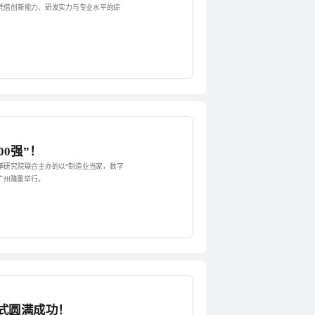
凭借创新能力、研发实力与专业水平的综
00强”！
革研究院联合主办的以“制造业当家，数字
广州隆重举行。
式圆满成功！