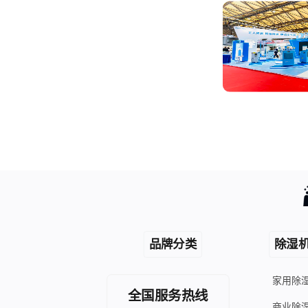
品牌分类
除湿机
家用除
全国服务热线
商业除