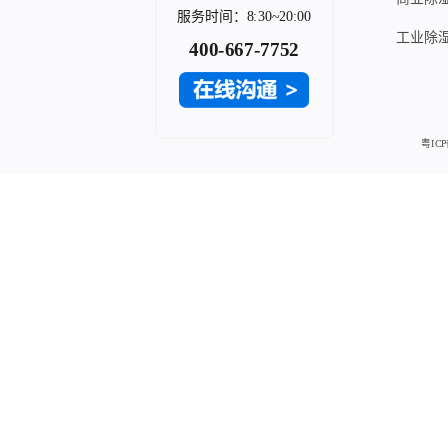
服务时间：8:30~20:00
工业除
400-667-7752
粤ICP