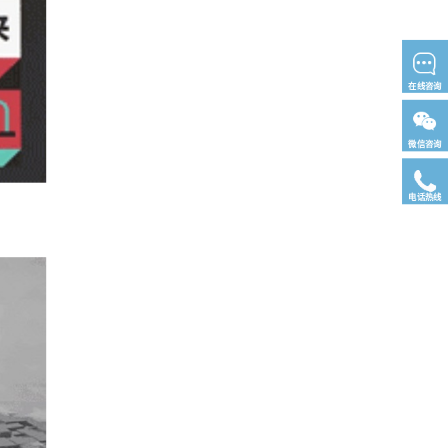
在线咨询
微信咨询
电话热线