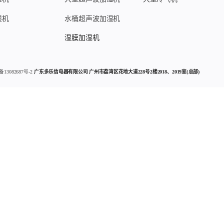
湿机
水桶超声波加湿机
湿膜加湿机
备13082687号-2
广东多乐信电器有限公司 广州市荔湾区花地大道228号2楼2018、2019室(总部)