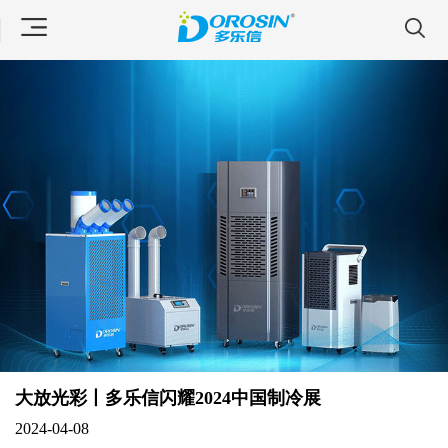
大放光彩丨多乐信闪耀2024中国制冷展
2024-04-08