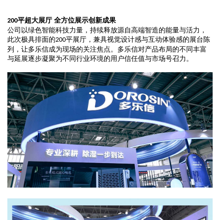
平超大展厅
全方位展示创新成果
200
公司以绿色智能科技力量，持续释放源自高端智造的能量与活力，
此次极具排面的
平展厅，兼具视觉设计感与互动体验感的展台陈
200
列，让多乐信成为现场的关注焦点。多乐信对产品布局的不同丰富
与延展逐步凝聚为不同行业环境的用户信任值与市场号召力。