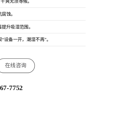
，干爽无须等候。
抗腐蚀。
幅提升吸湿范围。
现“设备一开，潮湿不再”。
在线咨询
667-7752