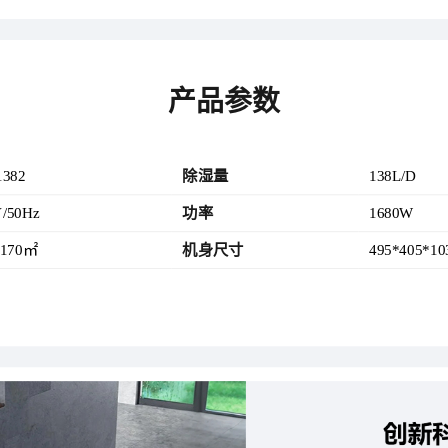
产品参数
1382
除湿量
138L/D
V/50Hz
功率
1680W
~170㎡
机身尺寸
495*405*1